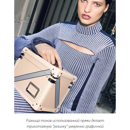
Разница тонов использованной пряжи делает
трикотажную “резинку” умеренно графичной