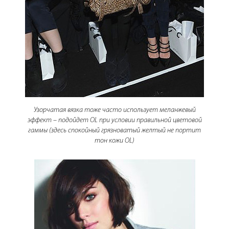
Узорчатая вязка тоже часто использует меланжевый
эффект – подойдет OL при условии правильной цветовой
гаммы (здесь спокойный грязноватый желтый не портит
тон кожи OL)