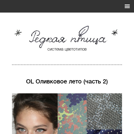
система цветотипов
* Редкая Птица *
Система Цветотипов
OL Оливковое лето (часть 2)