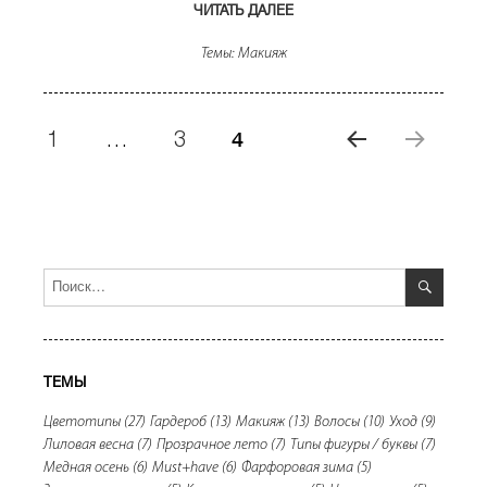
ЧИТАТЬ ДАЛЕЕ
«СКУЛЬПТУРНЫЕ ТЕНИ»
Темы:
Макияж
Навигация
СТРАНИЦА
4
СТРАНИЦА
1
…
СТРАНИЦА
3
по
записям
ПРЕ
ДЫД
УЩА
Я
СТРА
ПОИС
Искать:
НИЦ
А
ТЕМЫ
Цветотипы
(27)
Гардероб
(13)
Макияж
(13)
Волосы
(10)
Уход
(9)
Лиловая весна
(7)
Прозрачное лето
(7)
Типы фигуры / буквы
(7)
Медная осень
(6)
Must+have
(6)
Фарфоровая зима
(5)