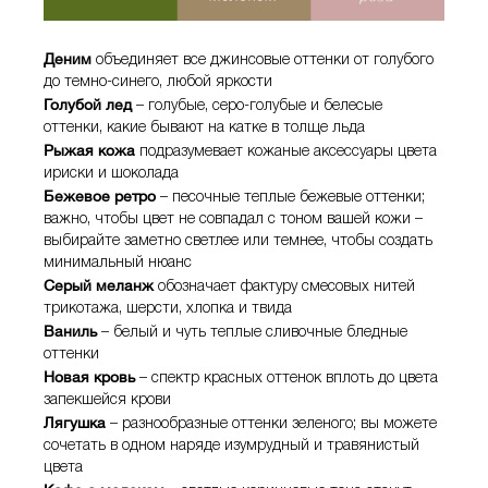
Деним
объединяет все джинсовые оттенки от голубого
до темно-синего, любой яркости
Голубой лед
– голубые, серо-голубые и белесые
оттенки, какие бывают на катке в толще льда
Рыжая кожа
подразумевает кожаные аксессуары цвета
ириски и шоколада
Бежевое ретро
– песочные теплые бежевые оттенки;
важно, чтобы цвет не совпадал с тоном вашей кожи –
выбирайте заметно светлее или темнее, чтобы создать
минимальный нюанс
Серый меланж
обозначает фактуру смесовых нитей
трикотажа, шерсти, хлопка и твида
Ваниль
– белый и чуть теплые сливочные бледные
оттенки
Новая кровь
– спектр красных оттенок вплоть до цвета
запекшейся крови
Лягушка
– разнообразные оттенки зеленого; вы можете
сочетать в одном наряде изумрудный и травянистый
цвета