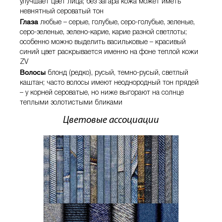
улучшает цвет лица; без загара кожа может иметь
невнятный сероватый тон
Глаза
любые – серые, голубые, серо-голубые, зеленые,
серо-зеленые, зелено-карие, карие разной светлоты;
особенно можно выделить васильковые – красивый
синий цвет раскрывается именно на фоне теплой кожи
ZV
Волосы
блонд (редко), русый, темно-русый, светлый
каштан; часто волосы имеют неоднородный тон прядей
– у корней сероватые, но ниже выгорают на солнце
теплыми золотистыми бликами
Цветовые ассоциации