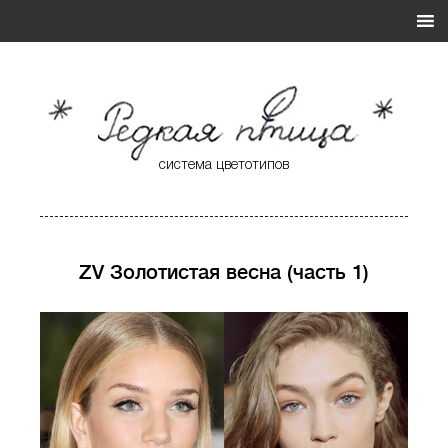
система цветотипов
* Редкая Птица *
Система Цветотипов
ZV Золотистая весна (часть 1)