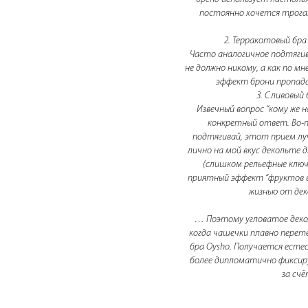
постоянно хочется трога
2. Терракотовый бра 
Часто аналогичное подтягив
не должно никому, а как по м
эффект брони пропада
3. Сливовый 
Извечный вопрос “кому же н
конкретный ответ. Во-пе
подтягивай, этот прием луч
лично на мой вкус декольте 
(слишком рельефные ключ
приятный эффект “фруктов в 
жизнью от дек
… Поэтому угловатое деко
когда чашечки плавно перете
бра Oysho. Получается естес
более дипломатично фиксиру
за сч