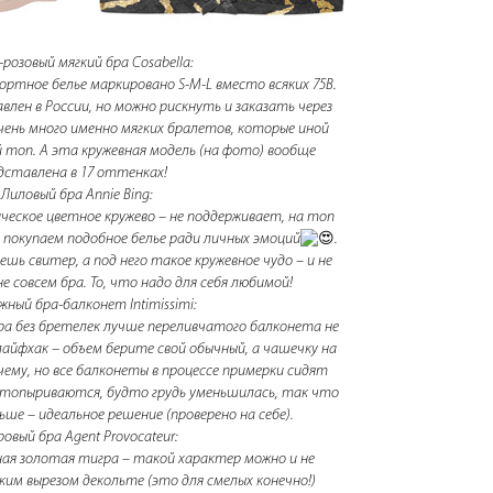
-розовый мягкий бра Cosabella:
ортное белье маркировано S-M-L вместо всяких 75B.
влен в России, но можно рискнуть и заказать через
очень много именно мягких бралетов, которые иной
 топ. А эта кружевная модель (на фото) вообще
дставлена в 17 оттенках!
. Лиловый бра Annie Bing:
ческое цветное кружево – не поддерживает, на топ
 покупаем подобное белье ради личных эмоций
.
шь свитер, а под него такое кружевное чудо – и не
не совсем бра. То, что надо для себя любимой!
жный бра-балконет Intimissimi:
бра без бретелек лучше переливчатого балконета не
айфхак – объем берите свой обычный, а чашечку на
чему, но все балконеты в процессе примерки сидят
оттопыриваются, будто грудь уменьшилась, так что
ше – идеальное решение (проверено на себе).
гровый бра Agent Provocateur:
сная золотая тигра – такой характер можно и не
ким вырезом декольте (это для смелых конечно!)