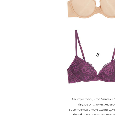
1.
Так случилось, что бежевых 
другие оттенки. Универ
сочетается с трусиками други
– бренд использует настол