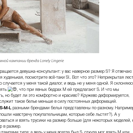
ной кампании бренда Lonely Lingerie
ращается девушка-консультант: у вас наверное размер S? Я отвечаю:
ая худенькая, посмотрите всё-таки S!.. Вот что это? Неприкрытая лест
 случается у меня такой диалог, и ведь не у меня одной. Я склоняюс
аять
, что при явных бедрах M ей предлагают S. И что мы
ть, но будет ли это комфортно и красиво? Кружево деформируется,
служит такое белье меньше в силу постоянных деформаций.
S-M-L
разными брендами белья представлены по-разному. Наприме
ошли навстречу покупательницам, которые себе льстят?). А у
оваться и взять трусики на размер больше (для некоторых моделей, 
р в размер.
штампами типа: а ведь у меня всегда был S, откуда мог взять M или