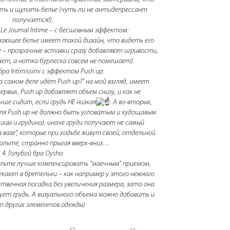
ть и щупать белье (чуть ли не антидепрессант
получается!).
Le Journal Intime – с бесшовным эффектом:
ающее белье имеет такой дизайн, что видеть его
не – прозрачные вставки сразу добавляют игривости,
ет, а нотка бурлеска совсем не помешает).
бра Intimissimi с эффектом Push up:
а самом деле идёт Push up?” на мой взгляд, имеет
рвых, Push up добавляет объем снизу, и как не
ше сидит, если грудь НЕ низкая
. А во-вторых,
для Push up не должно быть угловатым и худощавым
ицы и грудина), иначе груди получают не самый
вазе”, которые при ходьбе живут своей, отдельной
ольте, странно прыгая вверх-вниз…
4. Голубой бра Oysho:
льте лучше компенсировать “маечным” приемом,
кают в бретельки – как например у этого нежного
твенная посадка без увеличения размера, зато она
ет грудь. А визуального объема можно добавить и
ёт других элементов одежды)