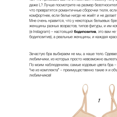
даже L? Лучше посмотрите на размер безотносител
что превратятся романтичные сборочки тюля, если
комфортнее, если белье нигде не жмёт и не делае
Мне очень нравится, что у некоторых бельевых бр
женщины разных возрастов, типов фигуры, и им комф
бодипозитив
(в Instagram) – настоящий
, это вам н
бодипозитив), а реальные женщины, и каждая краси
Зачастую бра выбираем не мы, а наше тело. Одевае
любимчики, из которых просто невозможно вылезти 
По моим наблюдениям, самые ходовые цвета бра –
“не из комплекта” – преимущественно такие я и о
любимчиков!