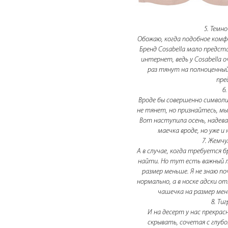
5. Темно
Обожаю, когда подобное комф
Бренд Cosabella мало предста
интернет, ведь у Cosabella 
раз тянут на полноценный
пре
6
Вроде бы совершенно символи
не тянет, но признайтесь, мы
Вот наступила осень, надевае
маечка вроде, но уже и 
7. Жемчу
А в случае, когда требуется 
найти. Но тут есть важный л
размер меньше. Я не знаю по
нормально, а в носке адски 
чашечка на размер мень
8. Ти
И на десерт у нас прекра
скрывать, сочетая с глубо