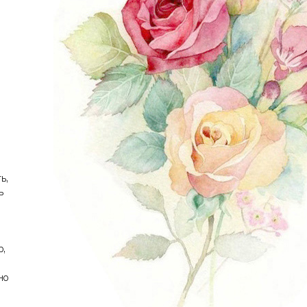
ь,
ь
р,
но