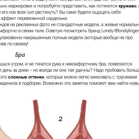
кружево
ьно маркировки и попробуйте представить, как потянется
,
 его изо всех сил растянуть? Вы сами будете ощущать себя
т эффект перевязанной сардельки.
ендов на рекламных фото не стандартные модели, а живые нормаль
ортно в своем теле. Советую посмотреть бренд Lonely @lonelylinger
е упакованно-накрашенные полные модели (которые вообще не про
ва по-своему!
Бра
шься утром, и не тянется рука к некомфортному бра, появляются
день за днем – но всегда ли они так удачны? Надо пробовать больш
сложные оттенки
 это
, которые можно легко миксовать с трусиками
бъединила в подборке. Возможно эта заметка поможет вам найти нов