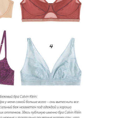
 Бежевый бра Calvin Klein:
бра у меня самой больше всего – они вытеснили все
сальный беж незаметен под одеждой и хорошо
х оттенков. Здесь публикую именно бра Calvin Klein
ько нежные и тактильно приятные материалы, что