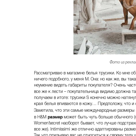
Фото из реклам
Рассматриваю в магазине белья трусики. Ко мне об
ничего подобного, у меня M. Она: но как же, вы так
неумение видеть габариты покупателя? Очень часто
все же к лести – покупательница видимо должна т
получаем в итоге: трусики S конечно можно натяну
края белья впиваются в кожу… Предположу, что и 
Заметила, что эти самые международные размеры
размер
в H&M
может быть чуть больше обычного (п
Women’secret наоборот бывает, что лучше подстрах
все же). Intimissimi же отлично адаптированы разме
Так что призываю вас не относиться к своему телу 