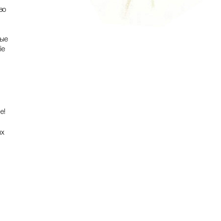
 во
ные
ie
е!
ых