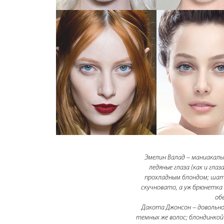
Эмелин Валад – маниакаль
ледяные глаза (как и гла
прохладным блондом; шате
скучновато, а уж брюнетка 
об
Дакота Джонсон – довольно
темных же волос; блондинкой