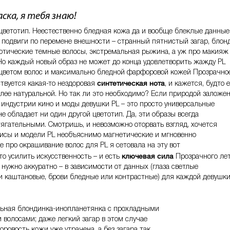
ска, я тебя знаю!
цветотип. Неестественно бледная кожа да и вообще блеклые данные
 подвиги по перемене внешности – странный пятнистый загар, блон
 готические темные волосы, экстремальная рыжина, а уж про макияж
Но каждый новый образ не может до конца удовлетворить жажду PL
 цветом волос и максимально бледной фарфоровой кожей Прозрачно
синтетическая нота
твуется какая-то нездоровая
, и кажется, будто 
лее натуральной. Но так ли это необходимо? Если природой заложен
 индустрии кино и моды девушки PL – это просто универсальные
 обладает ни один другой цветотип. Да, эти образы всегда
тягательными. Смотришь, и невозможно оторвать взгляд, хочется
рисы и модели PL необъяснимо магнетические и мгновенно
е про окрашивание волос для PL я сетовала на эту вот
ключевая
сила
что усилить искусственность – и есть
Прозрачного лет
 нужно аккуратно – в зависимости от данных (глаза светлые
и каштановые, брови бледные или контрастные) для каждой девушк
ьная блондинка-инопланетянка с прохладными
олосами; даже легкий загар в этом случае
ровость кожи уже утрачена, а без загара так