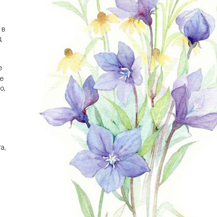
 в
д
е
ее
о,
а,
и