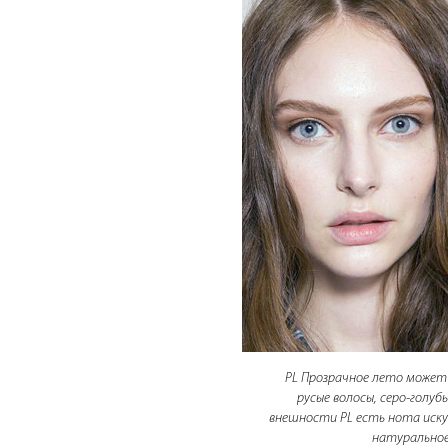
PL Прозрачное лето может 
русые волосы, серо-голуб
внешности PL есть нота иск
натуральное