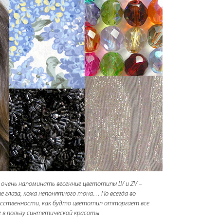
очень напоминать весенние цветотипы LV и ZV –
ые глаза, кожа непонятного тона… Но всегда во
усственности, как будто цветотип отторгает все
 в пользу синтетической красоты