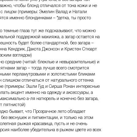
важно, чтобы блонд отличался от тона кожи и не
 с лицом (примеры: Эмелин Валад и Натали
тся именно блондинками – “детка, ты просто
о темные глаза тут же подсказывают, что можно
альной поддержкой макияжа, а загар остается на
ешность будет более стандартной, без загара –
Анна Кендрик, Дакота Джонсон и Кристен Стюарт
вским взглядом)
но средние (читай: блеклые и невыразительные) и
ятнами загар – тогда лучше всего смотрится
дными перламутровыми и золотистыми бликами
н слишком отличаться от натурального оттенка
гаче (примеры: Эшли Гуд и Сирша Ронан интересные
лать акцент именно на одежду и аксессуары, а
максимально а-ля натюрель и конечно без загара,
т пятнистой)
едко бывает, что Прозрачное лето обладает
ез веснушек и пигментации, и только на этом
колепная рыжая красавица, пусть и не очень
арсия наиболее убедительна в рыжем цвете из всех