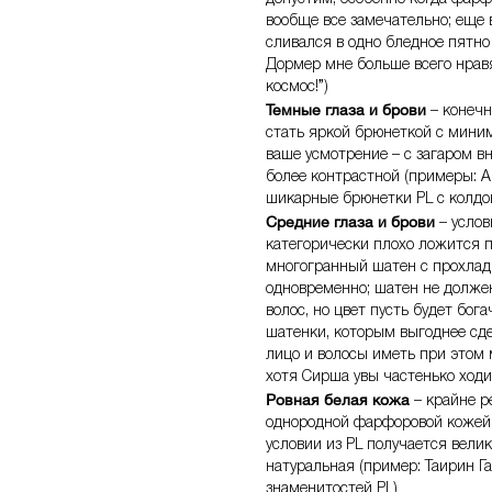
вообще все замечательно; еще 
сливался в одно бледное пятно
Дормер мне больше всего нравя
космос!”)
Темные глаза и брови
– конечн
стать яркой брюнеткой с миним
ваше усмотрение – с загаром вн
более контрастной (примеры: 
шикарные брюнетки PL с колдо
Средние глаза и брови
– услов
категорически плохо ложится п
многогранный шатен с прохла
одновременно; шатен не долже
волос, но цвет пусть будет бо
шатенки, которым выгоднее сде
лицо и волосы иметь при этом 
хотя Сирша увы частенько ходи
Ровная белая кожа
– крайне р
однородной фарфоровой кожей б
условии из PL получается вели
натуральная (пример: Таирин Г
знаменитостей PL)