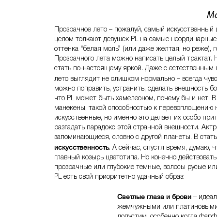
Ма
Прозрачное лето – пожалуй, самый искусственный 
целом толкают девушек PL на самые неординарные
оттенка “белая моль” (или даже желтая, но реже),
Прозрачного лета можно написать целый трактат. 
стать по-настоящему яркой. Даже с естественным
лето выглядит не слишком нормально – всегда чувс
можно поправить, устранить, сделать внешность бо
что PL может быть хамелеоном, почему бы и нет! В
манекены, такой способностью к перевоплощению не
искусственные, но именно это делает их особо при
разгадать парадокс этой странной внешности. Акт
запоминающиеся, словно с другой планеты. В стать
искусственность
. А сейчас, спустя время, думаю, 
главный козырь цветотипа. Но конечно действовать
прозрачные или глубокие темные, волосы русые ил
PL есть свой приоритетно удачный образ:
Светлые глаза и брови
– идеал
жемчужными или платиновыми в
допустим, особенно когда фарфо