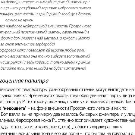
 на фото); интересно выглядит рыжий шатен при
 лица – как раз удачный вариант неброского рыжего
ланную цветность, и яркий рыжий вообще в данном
случае не нужен
мер наиболее нейтральной внешности Прозрачного
натуральный переливчатый шатен, оформленный в
 форма доминирует над цветом, а яркость можно
за счет элементов гардероба)
арфоровая кожа позволяет ей играть любые роли
, что с возрастом она точно выберет золотистый
 чаще рыжая (и ведь хороша, только зачем к рыжим
е делайте так, это никогда не будет актуально)
гоценная палитра
езависимо от температуры разнообразные оттенки могут выглядеть на
альных людях”. Чрезмерная яркость тона обесцвечивает черты лица 
ет палитру PL в сторону сложных, пыльных и нежных оттенков. Так 
недоцвета
 “
” – на фоне внешности Прозрачного лета они как по
Вот взяли вы на примерку два казалось бы серых джемпера, и у лиц
-зеленым. Фарфоровая кожа PL отлично воспринимает художественны
(будь то теплые или холодные цвета). Добавить хардкора таким
цветные чернильные тона в его же роли) – что бы там не говорили о