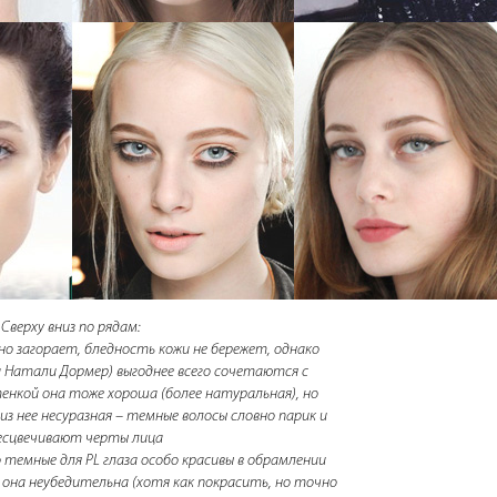
Сверху вниз по рядам:
но загорает, бледность кожи не бережет, однако
за Натали Дормер) выгоднее всего сочетаются с
нкой она тоже хороша (более натуральная), но
из нее несуразная – темные волосы словно парик и
есцвечивают черты лица
 темные для PL глаза особо красивы в обрамлении
 она неубедительна (хотя как покрасить, но точно