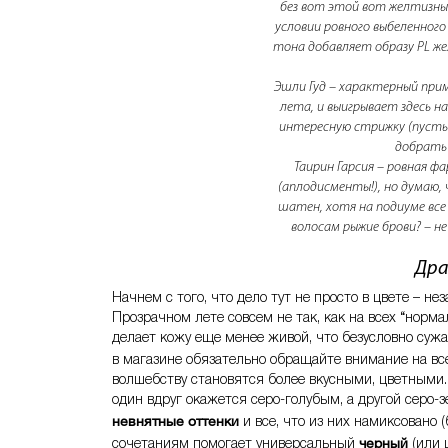
без вот этой вот желтизны
условии ровного выбеленного
тона добавляет образу PL же
Эшли Гуд – характерный при
лета, и выигрывает здесь 
интересную стрижку (пусть
добрать 
Таирин Гарсия – ровная ф
(аплодисменты!), но думаю
шатен, хотя на подиуме все
волосам рыжие брови? – н
Дра
Начнем с того, что дело тут не просто в цвете – н
Прозрачном лете совсем не так, как на всех “норм
делает кожу еще менее живой, что безусловно сужа
в магазине обязательно обращайте внимание на все
волшебству становятся более вкусными, цветными. 
один вдруг окажется серо-голубым, а другой серо
невнятные оттенки
и все, что из них намиксовано 
черный
сочетаниям помогает универсальный
(или 