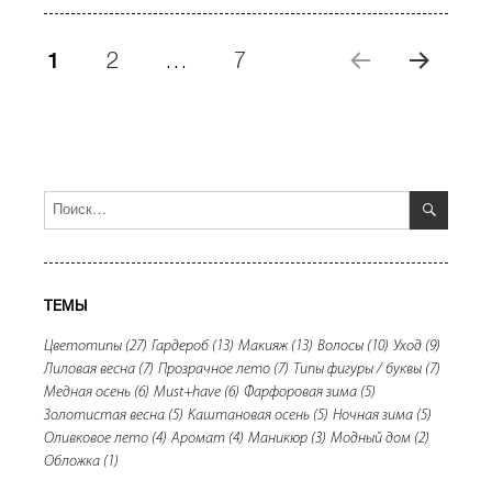
Навигация
СТРАНИЦА
1
СТРАНИЦА
2
…
СТРАНИЦА
7
по
записям
СЛЕ
ДУЮ
ЩАЯ
СТРА
НИЦ
ПОИС
Искать:
А
ТЕМЫ
Цветотипы
(27)
Гардероб
(13)
Макияж
(13)
Волосы
(10)
Уход
(9)
Лиловая весна
(7)
Прозрачное лето
(7)
Типы фигуры / буквы
(7)
Медная осень
(6)
Must+have
(6)
Фарфоровая зима
(5)
Золотистая весна
(5)
Каштановая осень
(5)
Ночная зима
(5)
Оливковое лето
(4)
Аромат
(4)
Маникюр
(3)
Модный дом
(2)
Обложка
(1)