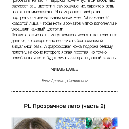
“работать” на вас! И парфюм тоже – пусть он заботливо
раскроет ваш цветотип, самоощущение, характер, ведь
все это взаимосвязано. Я намеренно подобрала
портреты с минимальным макияжем, “обнаженной”
красотой лица, чтобы ноты ароматов мягко дополняли и
украшали каждый цветотип.
Легкие свежие ноты могут компенсировать контрастные
данные, но совершенно не звучать без осязаемой
визуальной базы. А фарфоровая кожа подобна белому
полотну, на фоне которого яркая простая, но точно
подобранная нота будет сиять как драгоценный камень.
ЧИТАТЬ ДАЛЕЕ
«АРОМАТ / ПАРФЮМ ПО ЦВЕ
Темы:
Аромат
,
Цветотипы
PL Прозрачное лето (часть 2)